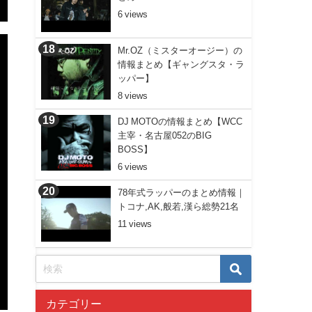
6
Mr.OZ（ミスターオージー）の
情報まとめ【ギャングスタ・ラ
ッパー】
8
DJ MOTOの情報まとめ【WCC
主宰・名古屋052のBIG
BOSS】
6
78年式ラッパーのまとめ情報｜
トコナ,AK,般若,漢ら総勢21名
11
カテゴリー