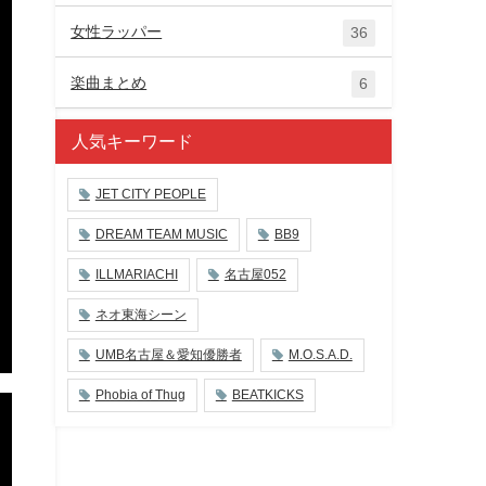
女性ラッパー
36
楽曲まとめ
6
人気キーワード
JET CITY PEOPLE
DREAM TEAM MUSIC
BB9
ILLMARIACHI
名古屋052
ネオ東海シーン
UMB名古屋＆愛知優勝者
M.O.S.A.D.
Phobia of Thug
BEATKICKS