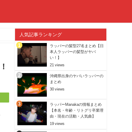
人気記事ランキング
ラッパーの髪型27名まとめ【日
本人ラッパーの髪型がヤバ
い！】
！！
21
沖縄県出身のヤバいラッパーの
まとめ
30
ラッパーManakaの情報まとめ
【本名・年齢・リトグリ卒業理
か
由・現在の活動・人気曲】
19