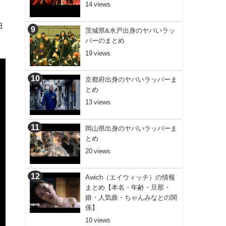
14
曲
茨城県&水戸出身のヤバいラッ
パーのまとめ
19
京都府出身のヤバいラッパーま
とめ
13
岡山県出身のヤバいラッパーま
とめ
20
Awich（エイウィッチ）の情報
まとめ【本名・年齢・旦那・
娘・人気曲・ちゃんみなとの関
係】
10