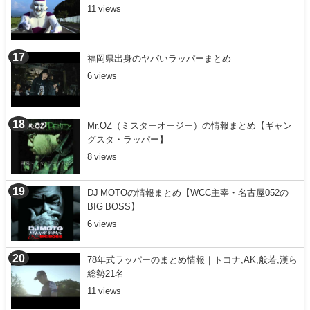
11
福岡県出身のヤバいラッパーまとめ
6
Mr.OZ（ミスターオージー）の情報まとめ【ギャン
グスタ・ラッパー】
8
DJ MOTOの情報まとめ【WCC主宰・名古屋052の
BIG BOSS】
6
78年式ラッパーのまとめ情報｜トコナ,AK,般若,漢ら
総勢21名
11