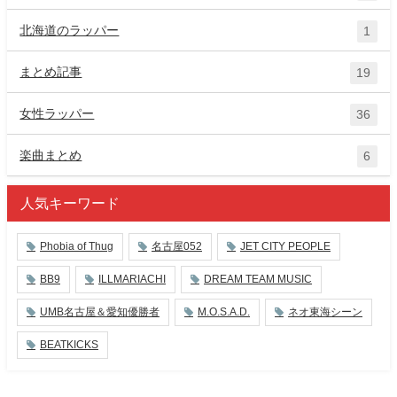
北海道のラッパー
1
まとめ記事
19
女性ラッパー
36
楽曲まとめ
6
人気キーワード
Phobia of Thug
名古屋052
JET CITY PEOPLE
BB9
ILLMARIACHI
DREAM TEAM MUSIC
UMB名古屋＆愛知優勝者
M.O.S.A.D.
ネオ東海シーン
BEATKICKS