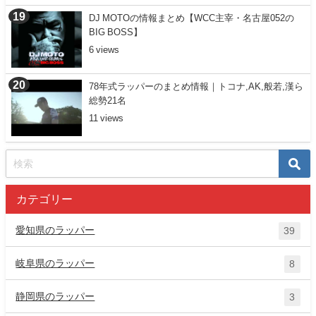
DJ MOTOの情報まとめ【WCC主宰・名古屋052の
BIG BOSS】
6
78年式ラッパーのまとめ情報｜トコナ,AK,般若,漢ら
総勢21名
11
カテゴリー
愛知県のラッパー
39
岐阜県のラッパー
8
静岡県のラッパー
3