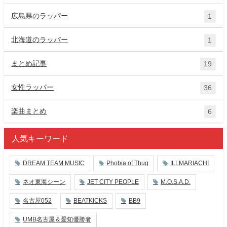
広島県のラッパー
1
北海道のラッパー
1
まとめ記事
19
女性ラッパー
36
楽曲まとめ
6
人気キーワード
DREAM TEAM MUSIC
Phobia of Thug
ILLMARIACHI
ネオ東海シーン
JET CITY PEOPLE
M.O.S.A.D.
名古屋052
BEATKICKS
BB9
UMB名古屋＆愛知優勝者