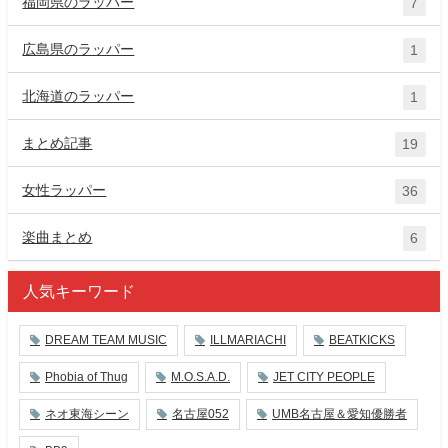
福岡県のラッパー
7
広島県のラッパー
1
北海道のラッパー
1
まとめ記事
19
女性ラッパー
36
楽曲まとめ
6
人気キーワード
DREAM TEAM MUSIC
ILLMARIACHI
BEATKICKS
Phobia of Thug
M.O.S.A.D.
JET CITY PEOPLE
ネオ東海シーン
名古屋052
UMB名古屋＆愛知優勝者